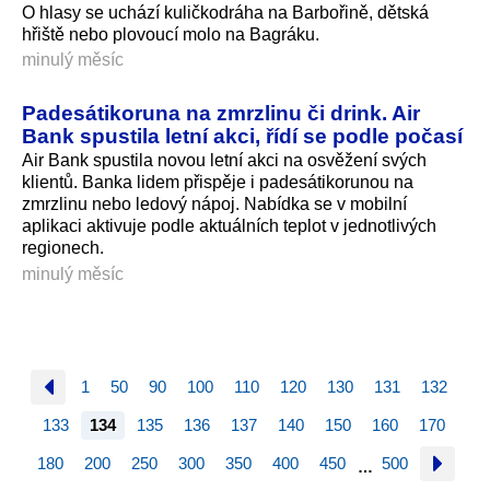
O hlasy se uchází kuličkodráha na Barbořině, dětská
hřiště nebo plovoucí molo na Bagráku.
minulý měsíc
Padesátikoruna na zmrzlinu či drink. Air
Bank spustila letní akci, řídí se podle počasí
Air Bank spustila novou letní akci na osvěžení svých
klientů. Banka lidem přispěje i padesátikorunou na
zmrzlinu nebo ledový nápoj. Nabídka se v mobilní
aplikaci aktivuje podle aktuálních teplot v jednotlivých
regionech.
minulý měsíc
1
50
90
100
110
120
130
131
132
133
134
135
136
137
140
150
160
170
180
200
250
300
350
400
450
500
…