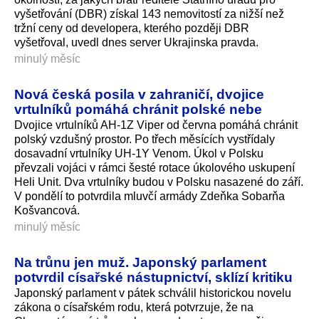
vyšetřování (DBR) získal 143 nemovitostí za nižší než
tržní ceny od developera, kterého později DBR
vyšetřoval, uvedl dnes server Ukrajinska pravda.
minulý měsíc
Nová česká posila v zahraničí, dvojice
vrtulníků pomáhá chránit polské nebe
Dvojice vrtulníků AH-1Z Viper od června pomáhá chránit
polský vzdušný prostor. Po třech měsících vystřídaly
dosavadní vrtulníky UH-1Y Venom. Úkol v Polsku
převzali vojáci v rámci šesté rotace úkolového uskupení
Heli Unit. Dva vrtulníky budou v Polsku nasazené do září.
V pondělí to potvrdila mluvčí armády Zdeňka Sobarňa
Košvancová.
minulý měsíc
Na trůnu jen muž. Japonský parlament
potvrdil císařské nástupnictví, sklízí kritiku
Japonský parlament v pátek schválil historickou novelu
zákona o císařském rodu, která potvrzuje, že na