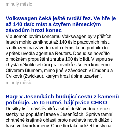
minulý měsíc
Volkswagen čeká ještě tvrdší řez. Ve hře je
až 140 tisíc míst a čtyřem německým
závodům hrozí konec
V automobilovém koncernu Volkswagen by v příštích
letech mohlo zaniknout až 140 tisíc pracovních míst,
s odkazem na závodní radu německého podniku to
v pátek uvedla agentura Reuters. Dosud se hovořilo
o možném propuštění zhruba 100 tisíc lidí. V srpnu se
chystá několik setkání pracovníků s šéfem koncernu
Oliverem Blumem, mimo jiné v závodech v Emdenu a
Cvikově (Zwickau), kterým hrozí úplné uzavření.
minulý měsíc
Bagr v Jeseníkách budující cestu z kamenů
pobuřuje. Je to nutné, hájí práce CHKO
Desítky tisíc návštěvníků a silné deště vedou k erozi
stezky na populární trase v Jeseníkách. Správa tamní
chráněné krajinné oblasti proto nechává nově dláždit
trasu velkými kameny. Chce tím také udržet turisty na