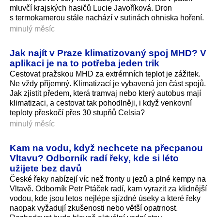
mluvčí krajských hasičů Lucie Javoříková. Dron
s termokamerou stále nachází v sutinách ohniska hoření.
minulý měsíc
Jak najít v Praze klimatizovaný spoj MHD? V
aplikaci je na to potřeba jeden trik
Cestovat pražskou MHD za extrémních teplot je zážitek.
Ne vždy příjemný. Klimatizací je vybavená jen část spojů.
Jak zjistit předem, která tramvaj nebo který autobus mají
klimatizaci, a cestovat tak pohodlněji, i když venkovní
teploty přeskočí přes 30 stupňů Celsia?
minulý měsíc
Kam na vodu, když nechcete na přecpanou
Vltavu? Odborník radí řeky, kde si léto
užijete bez davů
České řeky nabízejí víc než fronty u jezů a plné kempy na
Vltavě. Odborník Petr Ptáček radí, kam vyrazit za klidnější
vodou, kde jsou letos nejlépe sjízdné úseky a které řeky
naopak vyžadují zkušenosti nebo větší opatrnost.