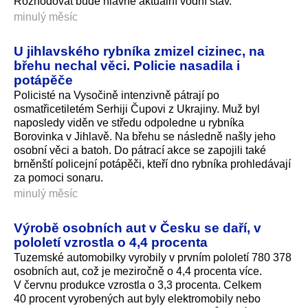
Rozhodovat bude hlavně aktuální vodní stav.
minulý měsíc
U jihlavského rybníka zmizel cizinec, na
břehu nechal věci. Policie nasadila i
potápěče
Policisté na Vysočině intenzivně pátrají po
osmatřicetiletém Serhiji Čupovi z Ukrajiny. Muž byl
naposledy viděn ve středu odpoledne u rybníka
Borovinka v Jihlavě. Na břehu se následně našly jeho
osobní věci a batoh. Do pátrací akce se zapojili také
brněnští policejní potápěči, kteří dno rybníka prohledávají
za pomoci sonaru.
minulý měsíc
Výrobě osobních aut v Česku se daří, v
pololetí vzrostla o 4,4 procenta
Tuzemské automobilky vyrobily v prvním pololetí 780 378
osobních aut, což je meziročně o 4,4 procenta více.
V červnu produkce vzrostla o 3,3 procenta. Celkem
40 procent vyrobených aut byly elektromobily nebo