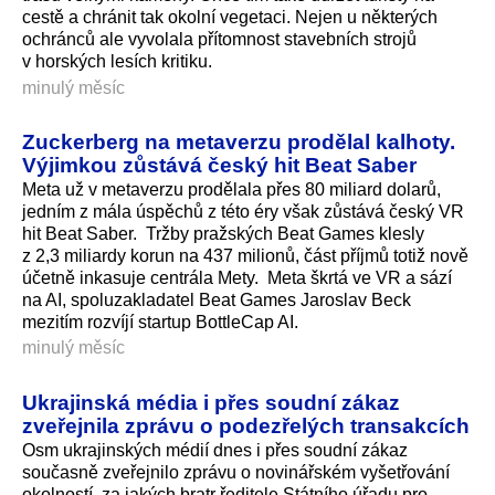
cestě a chránit tak okolní vegetaci. Nejen u některých
ochránců ale vyvolala přítomnost stavebních strojů
v horských lesích kritiku.
minulý měsíc
Zuckerberg na metaverzu prodělal kalhoty.
Výjimkou zůstává český hit Beat Saber
Meta už v metaverzu prodělala přes 80 miliard dolarů,
jedním z mála úspěchů z této éry však zůstává český VR
hit Beat Saber. Tržby pražských Beat Games klesly
z 2,3 miliardy korun na 437 milionů, část příjmů totiž nově
účetně inkasuje centrála Mety. Meta škrtá ve VR a sází
na AI, spoluzakladatel Beat Games Jaroslav Beck
mezitím rozvíjí startup BottleCap AI.
minulý měsíc
Ukrajinská média i přes soudní zákaz
zveřejnila zprávu o podezřelých transakcích
Osm ukrajinských médií dnes i přes soudní zákaz
současně zveřejnilo zprávu o novinářském vyšetřování
okolností, za jakých bratr ředitele Státního úřadu pro