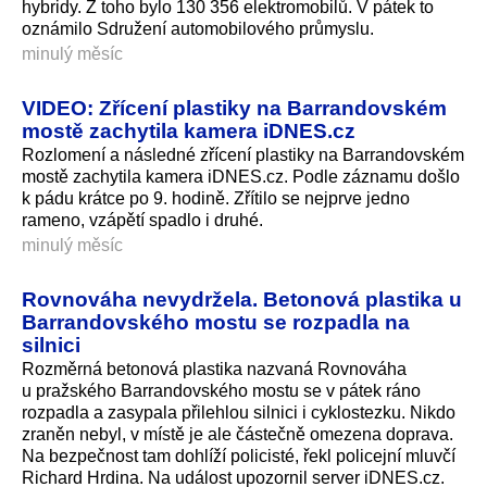
hybridy. Z toho bylo 130 356 elektromobilů. V pátek to
oznámilo Sdružení automobilového průmyslu.
minulý měsíc
VIDEO: Zřícení plastiky na Barrandovském
mostě zachytila kamera iDNES.cz
Rozlomení a následné zřícení plastiky na Barrandovském
mostě zachytila kamera iDNES.cz. Podle záznamu došlo
k pádu krátce po 9. hodině. Zřítilo se nejprve jedno
rameno, vzápětí spadlo i druhé.
minulý měsíc
Rovnováha nevydržela. Betonová plastika u
Barrandovského mostu se rozpadla na
silnici
Rozměrná betonová plastika nazvaná Rovnováha
u pražského Barrandovského mostu se v pátek ráno
rozpadla a zasypala přilehlou silnici i cyklostezku. Nikdo
zraněn nebyl, v místě je ale částečně omezena doprava.
Na bezpečnost tam dohlíží policisté, řekl policejní mluvčí
Richard Hrdina. Na událost upozornil server iDNES.cz.