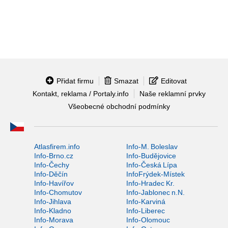
Přidat firmu
Smazat
Editovat
Kontakt, reklama / Portaly.info
Naše reklamní prvky
Všeobecné obchodní podmínky
Atlasfirem.info
Info-M. Boleslav
Info-Brno.cz
Info-Budějovice
Info-Čechy
Info-Česká Lípa
Info-Děčín
InfoFrýdek-Místek
Info-Havířov
Info-Hradec Kr.
Info-Chomutov
Info-Jablonec n.N.
Info-Jihlava
Info-Karviná
Info-Kladno
Info-Liberec
Info-Morava
Info-Olomouc