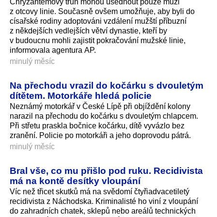
Chryzantémový trůn mohou usednout pouze muži
z otcovy linie. Současně ovšem umožňuje, aby byli do
císařské rodiny adoptováni vzdálení mužští příbuzní
z někdejších vedlejších větví dynastie, kteří by
v budoucnu mohli zajistit pokračování mužské linie,
informovala agentura AP.
minulý měsíc
Na přechodu vrazil do kočárku s dvouletým
dítětem. Motorkáře hledá policie
Neznámý motorkář v České Lípě při objíždění kolony
narazil na přechodu do kočárku s dvouletým chlapcem.
Při střetu praskla bočnice kočárku, dítě vyvázlo bez
zranění. Policie po motorkáři a jeho doprovodu pátrá.
minulý měsíc
Bral vše, co mu přišlo pod ruku. Recidivista
má na kontě desítky vloupání
Víc než třicet skutků má na svědomí čtyřiadvacetiletý
recidivista z Náchodska. Kriminalisté ho viní z vloupání
do zahradních chatek, sklepů nebo areálů technických