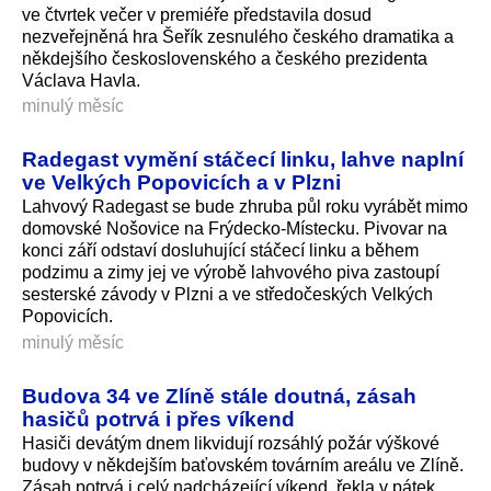
ve čtvrtek večer v premiéře představila dosud
nezveřejněná hra Šeřík zesnulého českého dramatika a
někdejšího československého a českého prezidenta
Václava Havla.
minulý měsíc
Radegast vymění stáčecí linku, lahve naplní
ve Velkých Popovicích a v Plzni
Lahvový Radegast se bude zhruba půl roku vyrábět mimo
domovské Nošovice na Frýdecko-Místecku. Pivovar na
konci září odstaví dosluhující stáčecí linku a během
podzimu a zimy jej ve výrobě lahvového piva zastoupí
sesterské závody v Plzni a ve středočeských Velkých
Popovicích.
minulý měsíc
Budova 34 ve Zlíně stále doutná, zásah
hasičů potrvá i přes víkend
Hasiči devátým dnem likvidují rozsáhlý požár výškové
budovy v někdejším baťovském továrním areálu ve Zlíně.
Zásah potrvá i celý nadcházející víkend, řekla v pátek