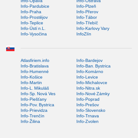
Info-Opava
Info-Ostrava
Info-Pardubice
Info-Plzeň
Info-Praha
Info-Přerov
Info-Prostějov
Info-Tábor
Info-Teplice
Info-Třebíč
Info-Ústí n.L.
Info-Karlovy Vary
Info-Vysočina
InfoZlín
Atlasfiriem.info
Info-Bardejov
Info-Bratislava
Info-Ban. Bystrica
Info-Humenné
Info-Komárno
Info-Košice
Info-Levice
Info-Martin
Info-Michalovce
Info-L. Mikuláš
Info-Nitra.sk
Info-Sp. Nová Ves
Info-Nové Zámky
Info-Piešťany
Info-Poprad
Info-Pov. Bystrica
Info-Prešov
Info-Prievidza
Info-Slovensko
Info-Trenčín
Info-Trnava
Info-Žilina
Info-Zvolen