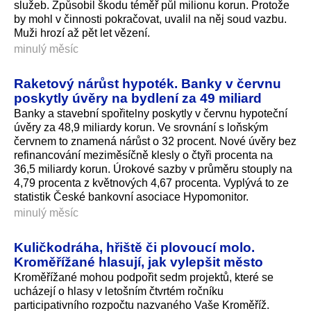
služeb. Způsobil škodu téměř půl milionu korun. Protože
by mohl v činnosti pokračovat, uvalil na něj soud vazbu.
Muži hrozí až pět let vězení.
minulý měsíc
Raketový nárůst hypoték. Banky v červnu
poskytly úvěry na bydlení za 49 miliard
Banky a stavební spořitelny poskytly v červnu hypoteční
úvěry za 48,9 miliardy korun. Ve srovnání s loňským
červnem to znamená nárůst o 32 procent. Nové úvěry bez
refinancování meziměsíčně klesly o čtyři procenta na
36,5 miliardy korun. Úrokové sazby v průměru stouply na
4,79 procenta z květnových 4,67 procenta. Vyplývá to ze
statistik České bankovní asociace Hypomonitor.
minulý měsíc
Kuličkodráha, hřiště či plovoucí molo.
Kroměřížané hlasují, jak vylepšit město
Kroměřížané mohou podpořit sedm projektů, které se
ucházejí o hlasy v letošním čtvrtém ročníku
participativního rozpočtu nazvaného Vaše Kroměříž.