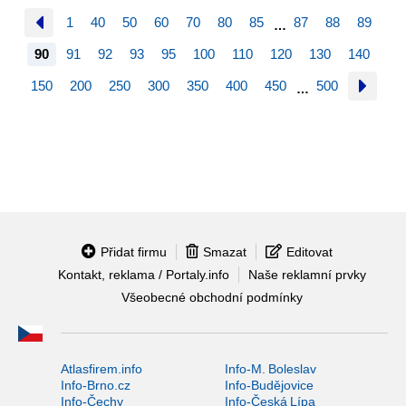
1
40
50
60
70
80
85
87
88
89
…
90
91
92
93
95
100
110
120
130
140
150
200
250
300
350
400
450
500
…
Přidat firmu
Smazat
Editovat
Kontakt, reklama / Portaly.info
Naše reklamní prvky
Všeobecné obchodní podmínky
Atlasfirem.info
Info-M. Boleslav
Info-Brno.cz
Info-Budějovice
Info-Čechy
Info-Česká Lípa