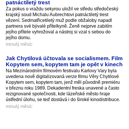
patnáctiletý trest
Za pokus o vraždu sekyrou uložil ve středu středočeský
krajský soud Michalu Aubrechtovi patnáctiletý trest
vězení. Sedmatřicetiletý muž podle obžaloby napadl
partnera své bývalé přítelkyně. Ženě nejprve zabitím
jejího přítele vyhrožoval a nástroj si vzal s sebou do
jejího domu.
minulý měsíc
Jak Chytilová účtovala se socialismem. Film
Kopytem sem, kopytem tam je opět v kinech
Na Mezinárodním filmovém festivalu Karlovy Vary byla
uvedena nově digitalizovaná verze filmu Věry Chytilové
Kopytem sem, kopytem tam, jenž měl původně premiéru
v březnu roku 1989. Dekadentní freska unavené a často
rezignované společnosti, kde lázeňské město hraje
ústřední úlohu, se teď dostává i do široké kinodistribuce.
minulý měsíc