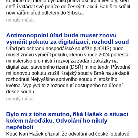
to podle něj mohla být další příležitost pro investory, kteří
chtějí vkládat své peníze do českých akcií. Babiš to sdělil
novinářům před odletem do Srbska.
minulý měsíc
Antimonopolní úřad bude muset znovu
vyměřit pokutu za digitalizaci, rozhodl soud
Úřad pro ochranu hospodářské soutěže (ÚOHS) bude
muset znovu vyměřit pokutu, kterou v roce 2024 potrestal
ministerstvo pro místní rozvoj za zadání zakázky na
digitalizaci stavebního řízení (DSŘ) mimo tendr. Původně
milionovou pokutu zrušil Krajský soud v Brně na základě
rozhodnutí Nejvyššího správního soudu z letošního
května. Vyplývá to z rozhodnutí dostupného na úřední
desce soudu.
minulý měsíc
Bylo mi z toho smutno, říká Hašek o situaci
kolem nároďáku. Odvolání ho nikdy
nepřebolí
Kouč Ivan Hašek přiznal, že odvolání od české fotbalové