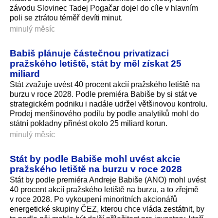
závodu Slovinec Tadej Pogačar dojel do cíle v hlavním
poli se ztrátou téměř devíti minut.
minulý měsíc
Babiš plánuje částečnou privatizaci
pražského letiště, stát by měl získat 25
miliard
Stát zvažuje uvést 40 procent akcií pražského letiště na
burzu v roce 2028. Podle premiéra Babiše by si stát ve
strategickém podniku i nadále udržel většinovou kontrolu.
Prodej menšinového podílu by podle analytiků mohl do
státní pokladny přinést okolo 25 miliard korun.
minulý měsíc
Stát by podle Babiše mohl uvést akcie
pražského letiště na burzu v roce 2028
Stát by podle premiéra Andreje Babiše (ANO) mohl uvést
40 procent akcií pražského letiště na burzu, a to zřejmě
v roce 2028. Po vykoupení minoritních akcionářů
energetické skupiny ČEZ, kterou chce vláda zestátnit, by