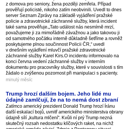
z domova pro seniory, žena později zemřela. Případ
prověřují policisté, nikoho zatím neobvinili. Uvedl to dnes
server Seznam Zprávy na základě vyjádření pražské
policie a zdravotnické záchranné služby, která incident
také sama prověřuje.„Tato událost nás nesmírně mrzí,
považujeme ji za mimořádně závažnou a jako takovou ji
od samotného počátku interně důkladně šetříme a rovněž
poskytujeme plnou součinnost Policii ČR,“ uvedl
v dnešním vyjádření mluvčí pražské zdravotnické
záchranné služby Karel Kirs.O incidentu informovalo na
konci června vedení záchranné služby v interním
dokumentu pro pracovníky služby, které v souvislosti s tím
žádalo o zvýšenou pozornost při manipulaci s pacienty.
minulý měsíc
Trump hrozí dalším bojem. Jeho lidé mu
údajně zamlčují, že na to nemá dost zbraní
Zatímco americký prezident Donald Trump hrozí Íránu
další eskalací bojů, uvnitř amerického ministerstva obrany
údajně sílí „kultura mlčení“. Kvůli ní prý Trump nezná
skutečný rozsah nedostatku klíčových raket, na nichž