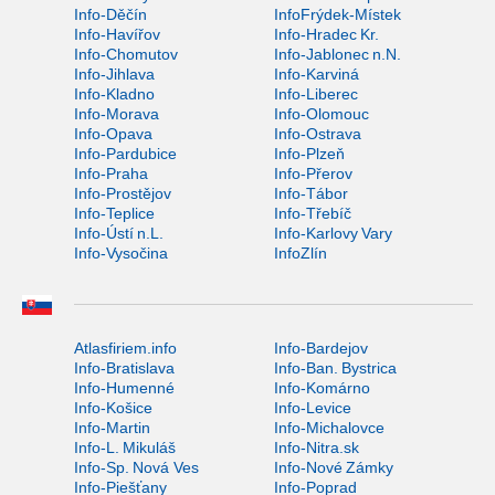
Info-Děčín
InfoFrýdek-Místek
Info-Havířov
Info-Hradec Kr.
Info-Chomutov
Info-Jablonec n.N.
Info-Jihlava
Info-Karviná
Info-Kladno
Info-Liberec
Info-Morava
Info-Olomouc
Info-Opava
Info-Ostrava
Info-Pardubice
Info-Plzeň
Info-Praha
Info-Přerov
Info-Prostějov
Info-Tábor
Info-Teplice
Info-Třebíč
Info-Ústí n.L.
Info-Karlovy Vary
Info-Vysočina
InfoZlín
Atlasfiriem.info
Info-Bardejov
Info-Bratislava
Info-Ban. Bystrica
Info-Humenné
Info-Komárno
Info-Košice
Info-Levice
Info-Martin
Info-Michalovce
Info-L. Mikuláš
Info-Nitra.sk
Info-Sp. Nová Ves
Info-Nové Zámky
Info-Piešťany
Info-Poprad