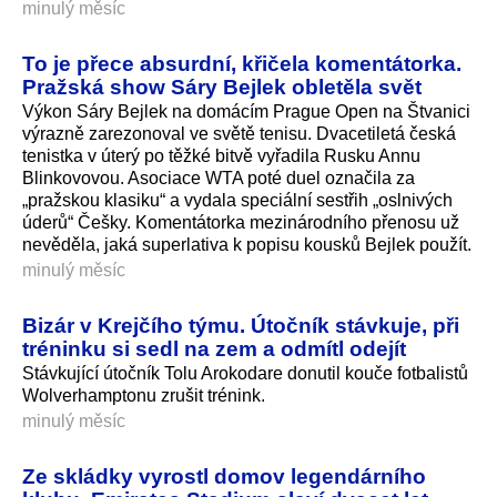
minulý měsíc
To je přece absurdní, křičela komentátorka.
Pražská show Sáry Bejlek obletěla svět
Výkon Sáry Bejlek na domácím Prague Open na Štvanici
výrazně zarezonoval ve světě tenisu. Dvacetiletá česká
tenistka v úterý po těžké bitvě vyřadila Rusku Annu
Blinkovovou. Asociace WTA poté duel označila za
„pražskou klasiku“ a vydala speciální sestřih „oslnivých
úderů“ Češky. Komentátorka mezinárodního přenosu už
nevěděla, jaká superlativa k popisu kousků Bejlek použít.
minulý měsíc
Bizár v Krejčího týmu. Útočník stávkuje, při
tréninku si sedl na zem a odmítl odejít
Stávkující útočník Tolu Arokodare donutil kouče fotbalistů
Wolverhamptonu zrušit trénink.
minulý měsíc
Ze skládky vyrostl domov legendárního