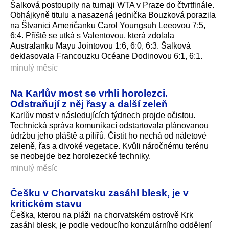
Šalková postoupily na turnaji WTA v Praze do čtvrtfinále.
Obhájkyně titulu a nasazená jednička Bouzková porazila
na Štvanici Američanku Carol Youngsuh Leeovou 7:5,
6:4. Příště se utká s Valentovou, která zdolala
Australanku Mayu Jointovou 1:6, 6:0, 6:3. Šalková
deklasovala Francouzku Océane Dodinovou 6:1, 6:1.
minulý měsíc
Na Karlův most se vrhli horolezci.
Odstraňují z něj řasy a další zeleň
Karlův most v následujících týdnech projde očistou.
Technická správa komunikací odstartovala plánovanou
údržbu jeho pláště a pilířů. Čistit ho nechá od náletové
zeleně, řas a divoké vegetace. Kvůli náročnému terénu
se neobejde bez horolezecké techniky.
minulý měsíc
Češku v Chorvatsku zasáhl blesk, je v
kritickém stavu
Češka, kterou na pláži na chorvatském ostrově Krk
zasáhl blesk, je podle vedoucího konzulárního oddělení