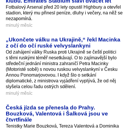
klubu. Emirates Stadium slaví dvacet let
Fotbalový Arsenal před 20 lety opustil Highbury a otevřel
stadion, který mu přinesl peníze, dluhy i večery, na něž se
nezapomíná.
minulý měsíc
„Ukončete válku na Ukrajině,“ řekl Macinka
z očí do očí ruské velvyslankyni
Od zahájení války Ruska proti Ukrajině se čeští politici
s těmi ruskými téměř nesetkávají. O to zajímavější bylo
středeční jednání ministra zahraničí Petra Macinky
(Motoristé sobě) s novou ruskou velvyslankyní v Česku
Annou Ponomarjovovou. I když šlo o setkání
diplomatické, z ministrova vyjádření vyplývá, že od něj
slyšela celou řadu ostrých sdělení.
minulý měsíc
Česká jízda se přenesla do Prahy.
Bouzková, Valentová i Šalková jsou ve
čtvrtfinále
Tenistky Marie Bouzková, Tereza Valentová a Dominika