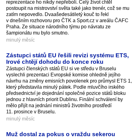
reprezentace ho nikdy nepřebolí. Celý život chtěl
postoupit na mistrovství světa také jako trenér, což se mu
zatím nepovedlo. Dvaašedesátiletý kouč to řekl
v dnešním rozhovoru pro ČTK a Sport.cz v areálu ČAFC
Praha. Ze situace národního týmu po návratu ze
šampionátu mu bylo smutno.
minulý měsíc
Zástupci států EU řešili revizi systému ETS,
Irové chtějí dohodu do konce roku
Zástupci členských států EU si ve středu v Bruselu
vyslechli prezentaci Evropské komise ohledně jejího
návrhu na změny emisních povolenek pro průmysl ETS 1,
který představila minulý pátek. Podle mluvčího irského
předsednictví je dojednání společné pozice států bloku
jednou z hlavních priorit Dublinu. Finální schválení by
mělo přijít na jednání ministrů životního prostředí
11. prosince v Bruselu.
minulý měsíc
Muž dostal za pokus o vraždu sekerou