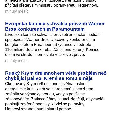
americká armáda závisí. Zdroje z Pentagonu situaci
přičítají především ministru obrany Petu Hegsethovi.
minulý měsíc
Evropská komise schválila převzetí Warner
Bros konkurenčním Paramountem
Evropská komise schválila převzetí americké mediální
společnosti Warner Bros. Discovery konkurenčním
konglomerátem Paramount Skydance v hodnotě
110 miliard dolarů (zhruba 2,3 bilionu korun). Komise
o tom ve středu informovala v tiskové zprávě.
minulý měsíc
Ruský Krym drtí mnohem větší problém než
chybějící palivo. Kreml se tomu směje
Okupovaný Krym čelí od konce května rostoucí
energetické krizi, která se z problémů s benzinem
změnila ve výpadky proudu, vody a potíže se
zásobováním. Zatímco úřady situaci zlehčují, obyvatelé
popisují zavřené podniky, kazící se potraviny
i improvizovanou humanitární pomoc.