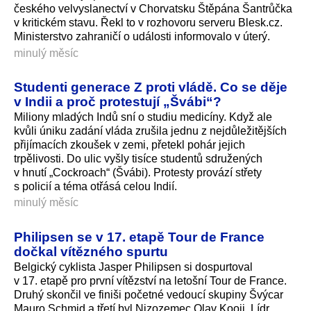
českého velvyslanectví v Chorvatsku Štěpána Šantrůčka
v kritickém stavu. Řekl to v rozhovoru serveru Blesk.cz.
Ministerstvo zahraničí o události informovalo v úterý.
minulý měsíc
Studenti generace Z proti vládě. Co se děje
v Indii a proč protestují „Švábi“?
Miliony mladých Indů sní o studiu medicíny. Když ale
kvůli úniku zadání vláda zrušila jednu z nejdůležitějších
přijímacích zkoušek v zemi, přetekl pohár jejich
trpělivosti. Do ulic vyšly tisíce studentů sdružených
v hnutí „Cockroach“ (Švábi). Protesty provází střety
s policií a téma otřásá celou Indií.
minulý měsíc
Philipsen se v 17. etapě Tour de France
dočkal vítězného spurtu
Belgický cyklista Jasper Philipsen si dospurtoval
v 17. etapě pro první vítězství na letošní Tour de France.
Druhý skončil ve finiši početné vedoucí skupiny Švýcar
Mauro Schmid a třetí byl Nizozemec Olav Kooij. Lídr