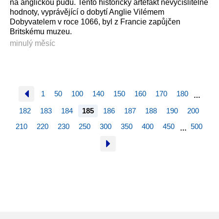
na anglickou půdu. Tento historický artefakt nevyčíslitelné
hodnoty, vyprávějící o dobytí Anglie Vilémem
Dobyvatelem v roce 1066, byl z Francie zapůjčen
Britskému muzeu.
minulý měsíc
1
50
100
140
150
160
170
180
…
182
183
184
185
186
187
188
190
200
210
220
230
250
300
350
400
450
500
…