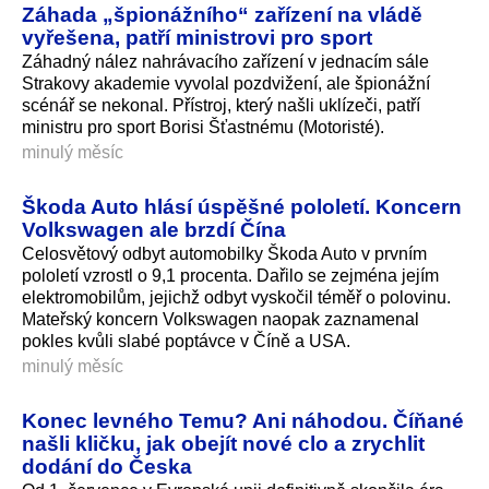
Záhada „špionážního“ zařízení na vládě
vyřešena, patří ministrovi pro sport
Záhadný nález nahrávacího zařízení v jednacím sále
Strakovy akademie vyvolal pozdvižení, ale špionážní
scénář se nekonal. Přístroj, který našli uklízeči, patří
ministru pro sport Borisi Šťastnému (Motoristé).
minulý měsíc
Škoda Auto hlásí úspěšné pololetí. Koncern
Volkswagen ale brzdí Čína
Celosvětový odbyt automobilky Škoda Auto v prvním
pololetí vzrostl o 9,1 procenta. Dařilo se zejména jejím
elektromobilům, jejichž odbyt vyskočil téměř o polovinu.
Mateřský koncern Volkswagen naopak zaznamenal
pokles kvůli slabé poptávce v Číně a USA.
minulý měsíc
Konec levného Temu? Ani náhodou. Číňané
našli kličku, jak obejít nové clo a zrychlit
dodání do Česka