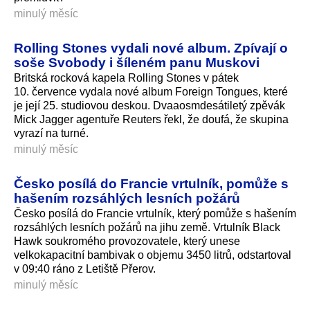
minulý měsíc
Rolling Stones vydali nové album. Zpívají o
soše Svobody i šíleném panu Muskovi
Britská rocková kapela Rolling Stones v pátek
10. července vydala nové album Foreign Tongues, které
je její 25. studiovou deskou. Dvaaosmdesátiletý zpěvák
Mick Jagger agentuře Reuters řekl, že doufá, že skupina
vyrazí na turné.
minulý měsíc
Česko posílá do Francie vrtulník, pomůže s
hašením rozsáhlých lesních požárů
Česko posílá do Francie vrtulník, který pomůže s hašením
rozsáhlých lesních požárů na jihu země. Vrtulník Black
Hawk soukromého provozovatele, který unese
velkokapacitní bambivak o objemu 3450 litrů, odstartoval
v 09:40 ráno z Letiště Přerov.
minulý měsíc