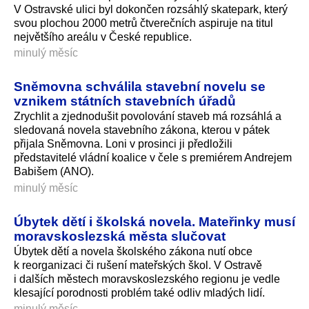
V Ostravské ulici byl dokončen rozsáhlý skatepark, který
svou plochou 2000 metrů čtverečních aspiruje na titul
největšího areálu v České republice.
minulý měsíc
Sněmovna schválila stavební novelu se
vznikem státních stavebních úřadů
Zrychlit a zjednodušit povolování staveb má rozsáhlá a
sledovaná novela stavebního zákona, kterou v pátek
přijala Sněmovna. Loni v prosinci ji předložili
představitelé vládní koalice v čele s premiérem Andrejem
Babišem (ANO).
minulý měsíc
Úbytek dětí i školská novela. Mateřinky musí
moravskoslezská města slučovat
Úbytek dětí a novela školského zákona nutí obce
k reorganizaci či rušení mateřských škol. V Ostravě
i dalších městech moravskoslezského regionu je vedle
klesající porodnosti problém také odliv mladých lidí.
minulý měsíc