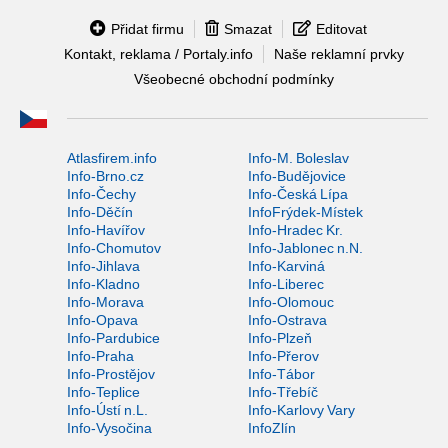
Přidat firmu
Smazat
Editovat
Kontakt, reklama / Portaly.info
Naše reklamní prvky
Všeobecné obchodní podmínky
Atlasfirem.info
Info-M. Boleslav
Info-Brno.cz
Info-Budějovice
Info-Čechy
Info-Česká Lípa
Info-Děčín
InfoFrýdek-Místek
Info-Havířov
Info-Hradec Kr.
Info-Chomutov
Info-Jablonec n.N.
Info-Jihlava
Info-Karviná
Info-Kladno
Info-Liberec
Info-Morava
Info-Olomouc
Info-Opava
Info-Ostrava
Info-Pardubice
Info-Plzeň
Info-Praha
Info-Přerov
Info-Prostějov
Info-Tábor
Info-Teplice
Info-Třebíč
Info-Ústí n.L.
Info-Karlovy Vary
Info-Vysočina
InfoZlín