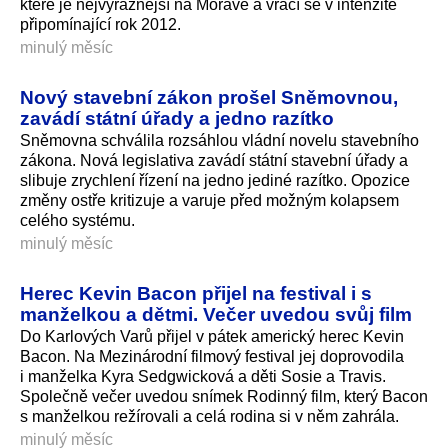
které je nejvýraznější na Moravě a vrací se v intenzitě
připomínající rok 2012.
minulý měsíc
Nový stavební zákon prošel Sněmovnou,
zavádí státní úřady a jedno razítko
Sněmovna schválila rozsáhlou vládní novelu stavebního
zákona. Nová legislativa zavádí státní stavební úřady a
slibuje zrychlení řízení na jedno jediné razítko. Opozice
změny ostře kritizuje a varuje před možným kolapsem
celého systému.
minulý měsíc
Herec Kevin Bacon přijel na festival i s
manželkou a dětmi. Večer uvedou svůj film
Do Karlových Varů přijel v pátek americký herec Kevin
Bacon. Na Mezinárodní filmový festival jej doprovodila
i manželka Kyra Sedgwicková a děti Sosie a Travis.
Společně večer uvedou snímek Rodinný film, který Bacon
s manželkou režírovali a celá rodina si v něm zahrála.
minulý měsíc