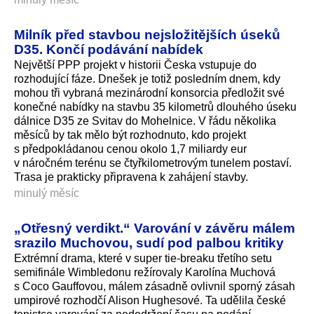
Milník před stavbou nejsložitějších úseků
D35. Končí podávání nabídek
Největší PPP projekt v historii Česka vstupuje do
rozhodující fáze. Dnešek je totiž posledním dnem, kdy
mohou tři vybraná mezinárodní konsorcia předložit své
konečné nabídky na stavbu 35 kilometrů dlouhého úseku
dálnice D35 ze Svitav do Mohelnice. V řádu několika
měsíců by tak mělo být rozhodnuto, kdo projekt
s předpokládanou cenou okolo 1,7 miliardy eur
v náročném terénu se čtyřkilometrovým tunelem postaví.
Trasa je prakticky připravena k zahájení stavby.
minulý měsíc
„Otřesný verdikt.“ Varování v závěru málem
srazilo Muchovou, sudí pod palbou kritiky
Extrémní drama, které v super tie-breaku třetího setu
semifinále Wimbledonu režírovaly Karolína Muchová
s Coco Gauffovou, málem zásadně ovlivnil sporný zásah
umpirové rozhodčí Alison Hughesové. Ta udělila české