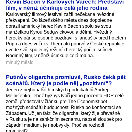
Kevin Bacon v Karlových Varech: Představí
film, v němž účinkuje celá jeho rodina
Karlovarský filmový festival zažil nečekané hvězdné
překvapení. Do lázeňského města dnes dopoledne
dorazil americký herec Kevin Bacon spolu se svou
manželkou Kyrou Sedgwickovou a dětmi. Hvězdný
herecký pár se osobně pozdravil s fanoušky před hotelem
Pupp a dnes večer v Thermalu poprvé v České republice
uvede svůj společný režijní i herecký počin, snímek
Rodinný film, v němž účinkuje celá rodina.
minulý měsíc
Putinův oligarcha promluvil, Rusko čeká pět
scénářů. Který je podle něj „pozitivní“?
Jeden z nejbohatších ruských podnikatelů Andrej
Melničenko, jehož byznys tvoří jedno procento HDP celé
země, představil v článku pro The Economist pět
možných scénářů budoucnosti Ruska po konfrontaci se
Západem. Už jen fakt, že oligarcha, který žije převážně
v Rusku a je na sankčním seznamu, napsal sloupek pro
západní médium, je neobvyklý. Proč se rozhodl
promluvit?