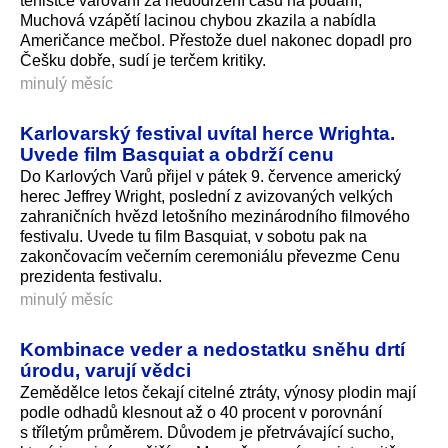
tenistce varování za nedodržení času na podání,
Muchová vzápětí lacinou chybou zkazila a nabídla
Američance mečbol. Přestože duel nakonec dopadl pro
Češku dobře, sudí je terčem kritiky.
minulý měsíc
Karlovarský festival uvítal herce Wrighta.
Uvede film Basquiat a obdrží cenu
Do Karlových Varů přijel v pátek 9. července americký
herec Jeffrey Wright, poslední z avizovaných velkých
zahraničních hvězd letošního mezinárodního filmového
festivalu. Uvede tu film Basquiat, v sobotu pak na
zakončovacím večerním ceremoniálu převezme Cenu
prezidenta festivalu.
minulý měsíc
Kombinace veder a nedostatku sněhu drtí
úrodu, varují vědci
Zemědělce letos čekají citelné ztráty, výnosy plodin mají
podle odhadů klesnout až o 40 procent v porovnání
s tříletým průměrem. Důvodem je přetrvávající sucho,