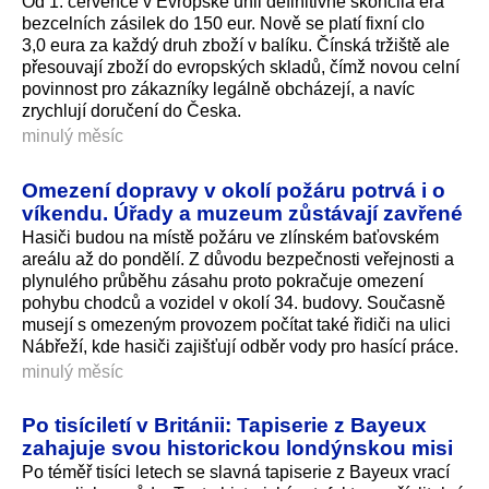
Od 1. července v Evropské unii definitivně skončila éra
bezcelních zásilek do 150 eur. Nově se platí fixní clo
3,0 eura za každý druh zboží v balíku. Čínská tržiště ale
přesouvají zboží do evropských skladů, čímž novou celní
povinnost pro zákazníky legálně obcházejí, a navíc
zrychlují doručení do Česka.
minulý měsíc
Omezení dopravy v okolí požáru potrvá i o
víkendu. Úřady a muzeum zůstávají zavřené
Hasiči budou na místě požáru ve zlínském baťovském
areálu až do pondělí. Z důvodu bezpečnosti veřejnosti a
plynulého průběhu zásahu proto pokračuje omezení
pohybu chodců a vozidel v okolí 34. budovy. Současně
musejí s omezeným provozem počítat také řidiči na ulici
Nábřeží, kde hasiči zajišťují odběr vody pro hasící práce.
minulý měsíc
Po tisíciletí v Británii: Tapiserie z Bayeux
zahajuje svou historickou londýnskou misi
Po téměř tisíci letech se slavná tapiserie z Bayeux vrací