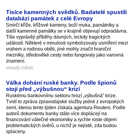
Tisíce kamenných svědků. Badatelé spustili
databázi památek z celé Evropy
Smírčí kříže, křížové kameny, boží muka, památníky a
další kamenné památky se v krajině objevují odpradávna.
Tiše vyprávějí příběhy dávných, leckdy tragických
událostí. Některé v minulosti symbolizovaly usmíření mezi
vrahem a rodinou oběti, jiné mohly značit hraniční
mezníky, středověké cesty nebo fungovaly jako varovná
znamení.
minulý měsíc
Válka dohání ruské banky. Podle špionů
stojí před „výbušnou“ krizí
Ruskému bankovnímu sektoru hrozí „výbušná“ krize.
Tvrdí to zpráva zpravodajské služby jedné z evropských
zemí, kterou tento týden získala agentura Reuters. Podle
autorů dokumentu banky stále více doplácejí na
financování válečné ekonomiky a rychle roste objem
problematických úvěrů, u nichž je nejisté, zda budou
splaceny.