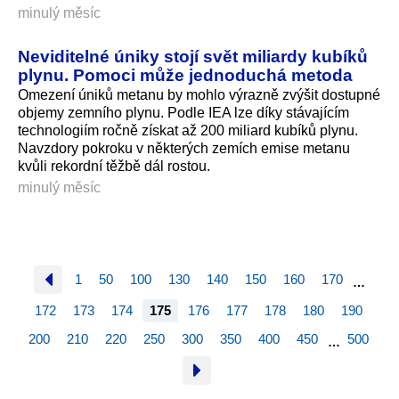
minulý měsíc
Neviditelné úniky stojí svět miliardy kubíků
plynu. Pomoci může jednoduchá metoda
Omezení úniků metanu by mohlo výrazně zvýšit dostupné
objemy zemního plynu. Podle IEA lze díky stávajícím
technologiím ročně získat až 200 miliard kubíků plynu.
Navzdory pokroku v některých zemích emise metanu
kvůli rekordní těžbě dál rostou.
minulý měsíc
1
50
100
130
140
150
160
170
…
172
173
174
175
176
177
178
180
190
200
210
220
250
300
350
400
450
500
…