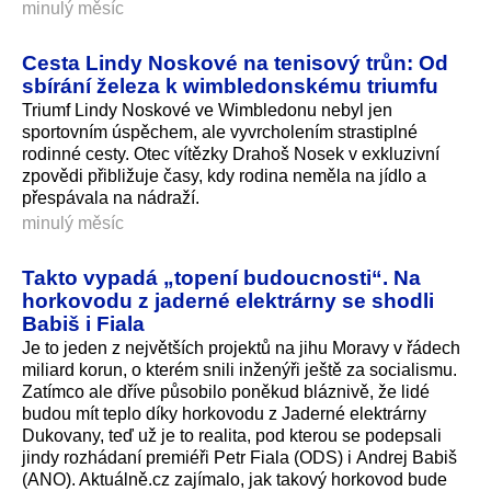
minulý měsíc
Cesta Lindy Noskové na tenisový trůn: Od
sbírání železa k wimbledonskému triumfu
Triumf Lindy Noskové ve Wimbledonu nebyl jen
sportovním úspěchem, ale vyvrcholením strastiplné
rodinné cesty. Otec vítězky Drahoš Nosek v exkluzivní
zpovědi přibližuje časy, kdy rodina neměla na jídlo a
přespávala na nádraží.
minulý měsíc
Takto vypadá „topení budoucnosti“. Na
horkovodu z jaderné elektrárny se shodli
Babiš i Fiala
Je to jeden z největších projektů na jihu Moravy v řádech
miliard korun, o kterém snili inženýři ještě za socialismu.
Zatímco ale dříve působilo poněkud bláznivě, že lidé
budou mít teplo díky horkovodu z Jaderné elektrárny
Dukovany, teď už je to realita, pod kterou se podepsali
jindy rozhádaní premiéři Petr Fiala (ODS) i Andrej Babiš
(ANO). Aktuálně.cz zajímalo, jak takový horkovod bude