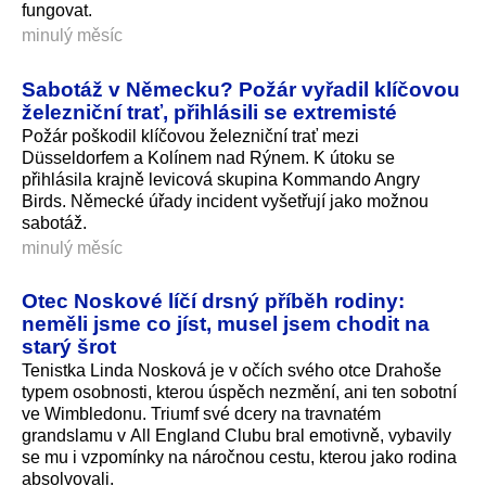
fungovat.
minulý měsíc
Sabotáž v Německu? Požár vyřadil klíčovou
železniční trať, přihlásili se extremisté
Požár poškodil klíčovou železniční trať mezi
Düsseldorfem a Kolínem nad Rýnem. K útoku se
přihlásila krajně levicová skupina Kommando Angry
Birds. Německé úřady incident vyšetřují jako možnou
sabotáž.
minulý měsíc
Otec Noskové líčí drsný příběh rodiny:
neměli jsme co jíst, musel jsem chodit na
starý šrot
Tenistka Linda Nosková je v očích svého otce Drahoše
typem osobnosti, kterou úspěch nezmění, ani ten sobotní
ve Wimbledonu. Triumf své dcery na travnatém
grandslamu v All England Clubu bral emotivně, vybavily
se mu i vzpomínky na náročnou cestu, kterou jako rodina
absolvovali.