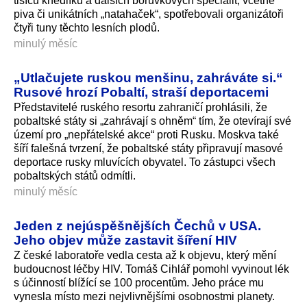
tisíců knedlíků a dalších borůvkových specialit, včetně
piva či unikátních „natahaček“, spotřebovali organizátoři
čtyři tuny těchto lesních plodů.
minulý měsíc
„Utlačujete ruskou menšinu, zahráváte si.“
Rusové hrozí Pobaltí, straší deportacemi
Představitelé ruského resortu zahraničí prohlásili, že
pobaltské státy si „zahrávají s ohněm“ tím, že otevírají své
území pro „nepřátelské akce“ proti Rusku. Moskva také
šíří falešná tvrzení, že pobaltské státy připravují masové
deportace rusky mluvících obyvatel. To zástupci všech
pobaltských států odmítli.
minulý měsíc
Jeden z nejúspěšnějších Čechů v USA.
Jeho objev může zastavit šíření HIV
Z české laboratoře vedla cesta až k objevu, který mění
budoucnost léčby HIV. Tomáš Cihlář pomohl vyvinout lék
s účinností blížící se 100 procentům. Jeho práce mu
vynesla místo mezi nejvlivnějšími osobnostmi planety.