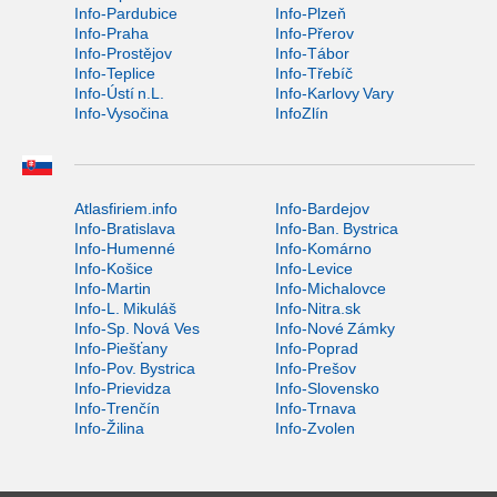
Info-Pardubice
Info-Plzeň
Info-Praha
Info-Přerov
Info-Prostějov
Info-Tábor
Info-Teplice
Info-Třebíč
Info-Ústí n.L.
Info-Karlovy Vary
Info-Vysočina
InfoZlín
Atlasfiriem.info
Info-Bardejov
Info-Bratislava
Info-Ban. Bystrica
Info-Humenné
Info-Komárno
Info-Košice
Info-Levice
Info-Martin
Info-Michalovce
Info-L. Mikuláš
Info-Nitra.sk
Info-Sp. Nová Ves
Info-Nové Zámky
Info-Piešťany
Info-Poprad
Info-Pov. Bystrica
Info-Prešov
Info-Prievidza
Info-Slovensko
Info-Trenčín
Info-Trnava
Info-Žilina
Info-Zvolen