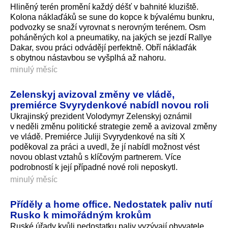
Hliněný terén promění každý déšť v bahnité kluziště.
Kolona náklaďáků se sune do kopce k bývalému bunkru,
podvozky se snaží vyrovnat s nerovným terénem. Osm
poháněných kol a pneumatiky, na jakých se jezdí Rallye
Dakar, svou práci odvádějí perfektně. Obří náklaďák
s obytnou nástavbou se vyšplhá až nahoru.
minulý měsíc
Zelenskyj avizoval změny ve vládě,
premiérce Svyrydenkové nabídl novou roli
Ukrajinský prezident Volodymyr Zelenskyj oznámil
v neděli změnu politické strategie země a avizoval změny
ve vládě. Premiérce Juliji Svyrydenkové na síti X
poděkoval za práci a uvedl, že jí nabídl možnost vést
novou oblast vztahů s klíčovým partnerem. Více
podrobností k její případné nové roli neposkytl.
minulý měsíc
Příděly a home office. Nedostatek paliv nutí
Rusko k mimořádným krokům
Ruské úřady kvůli nedostatku paliv vyzývají obyvatele