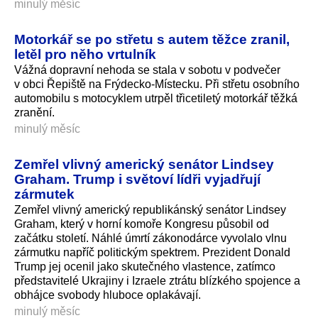
minulý měsíc
Motorkář se po střetu s autem těžce zranil,
letěl pro něho vrtulník
Vážná dopravní nehoda se stala v sobotu v podvečer
v obci Řepiště na Frýdecko-Místecku. Při střetu osobního
automobilu s motocyklem utrpěl třicetiletý motorkář těžká
zranění.
minulý měsíc
Zemřel vlivný americký senátor Lindsey
Graham. Trump i světoví lídři vyjadřují
zármutek
Zemřel vlivný americký republikánský senátor Lindsey
Graham, který v horní komoře Kongresu působil od
začátku století. Náhlé úmrtí zákonodárce vyvolalo vlnu
zármutku napříč politickým spektrem. Prezident Donald
Trump jej ocenil jako skutečného vlastence, zatímco
představitelé Ukrajiny i Izraele ztrátu blízkého spojence a
obhájce svobody hluboce oplakávají.
minulý měsíc