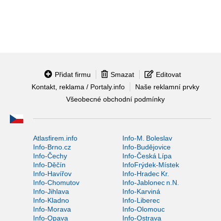
Přidat firmu
Smazat
Editovat
Kontakt, reklama / Portaly.info
Naše reklamní prvky
Všeobecné obchodní podmínky
Atlasfirem.info
Info-M. Boleslav
Info-Brno.cz
Info-Budějovice
Info-Čechy
Info-Česká Lípa
Info-Děčín
InfoFrýdek-Místek
Info-Havířov
Info-Hradec Kr.
Info-Chomutov
Info-Jablonec n.N.
Info-Jihlava
Info-Karviná
Info-Kladno
Info-Liberec
Info-Morava
Info-Olomouc
Info-Opava
Info-Ostrava