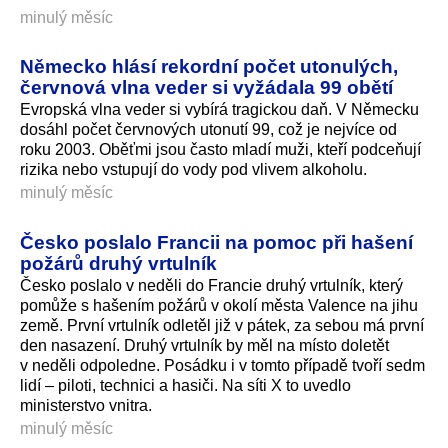
minulý měsíc
Německo hlásí rekordní počet utonulých,
červnová vlna veder si vyžádala 99 obětí
Evropská vlna veder si vybírá tragickou daň. V Německu
dosáhl počet červnových utonutí 99, což je nejvíce od
roku 2003. Oběťmi jsou často mladí muži, kteří podceňují
rizika nebo vstupují do vody pod vlivem alkoholu.
minulý měsíc
Česko poslalo Francii na pomoc při hašení
požárů druhý vrtulník
Česko poslalo v neděli do Francie druhý vrtulník, který
pomůže s hašením požárů v okolí města Valence na jihu
země. První vrtulník odletěl již v pátek, za sebou má první
den nasazení. Druhý vrtulník by měl na místo doletět
v neděli odpoledne. Posádku i v tomto případě tvoří sedm
lidí – piloti, technici a hasiči. Na síti X to uvedlo
ministerstvo vnitra.
minulý měsíc