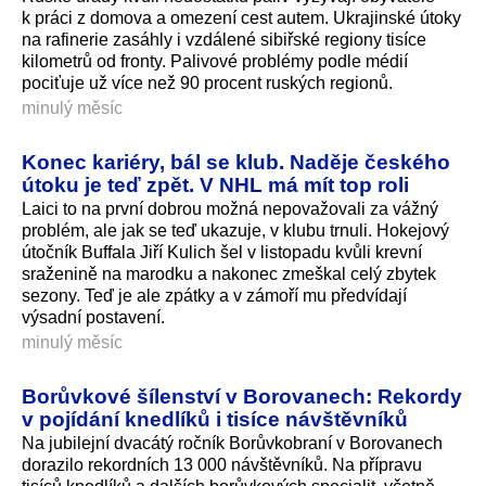
k práci z domova a omezení cest autem. Ukrajinské útoky
na rafinerie zasáhly i vzdálené sibiřské regiony tisíce
kilometrů od fronty. Palivové problémy podle médií
pociťuje už více než 90 procent ruských regionů.
minulý měsíc
Konec kariéry, bál se klub. Naděje českého
útoku je teď zpět. V NHL má mít top roli
Laici to na první dobrou možná nepovažovali za vážný
problém, ale jak se teď ukazuje, v klubu trnuli. Hokejový
útočník Buffala Jiří Kulich šel v listopadu kvůli krevní
sraženině na marodku a nakonec zmeškal celý zbytek
sezony. Teď je ale zpátky a v zámoří mu předvídají
výsadní postavení.
minulý měsíc
Borůvkové šílenství v Borovanech: Rekordy
v pojídání knedlíků i tisíce návštěvníků
Na jubilejní dvacátý ročník Borůvkobraní v Borovanech
dorazilo rekordních 13 000 návštěvníků. Na přípravu