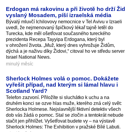
Erdogan má rakovinu a při životě ho drží Žid
vyslaný Mosadem, píší izraelská média
Bývalý mluvčí Ichilovovy nemocnice v Tel Avivu v Izraeli
uvedl, že nejmenovaný špičkový lékař tajně letěl do
Turecka, kde měl ošetřovat současného tureckého
prezidenta Recepa Tayyipa Erdogana, který byl
v ohrožení života. „Muž, který dnes vyhrožuje Židům,
dýchá a je naživu díky Židovi,“ citoval ho ve středu server
Israel National News.
minulý měsíc
Sherlock Holmes volá o pomoc. Dokážete
vyřešit případ, nad kterým si lámal hlavu i
Scotland Yard?
Telefon zazvoní. Přiložíte si sluchátko k uchu a na
druhém konci se ozve hlas muže, kterého zná celý svět:
Sherlocka Holmese. Nejslavnější fiktivní detektiv všech
dob vás žádá o pomoc. Stal se zločin a tentokrát nebude
stačit jen přihlížet. Vyšetřovat budete vy – na výstavě
Sherlock Holmes: The Exhibition v pražské Bílé Labuti.