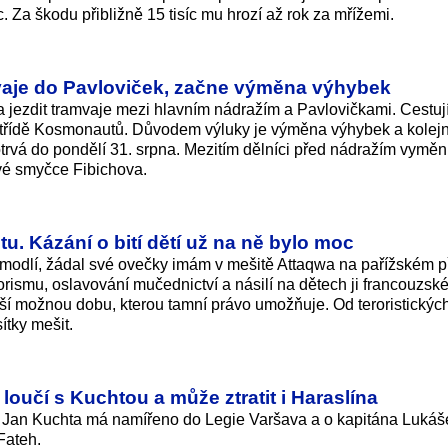
c. Za škodu přibližně 15 tisíc mu hrozí až rok za mřížemi.
aje do Pavloviček, začne výměna výhybek
 jezdit tramvaje mezi hlavním nádražím a Pavlovičkami. Cestuj
 třídě Kosmonautů. Důvodem výluky je výměna výhybek a kolejn
rvá do pondělí 31. srpna. Mezitím dělníci před nádražím vymění
vé smyčce Fibichova.
tu. Kázání o bití dětí už na ně bylo moc
nemodlí, žádal své ovečky imám v mešitě Attaqwa na pařížském 
rismu, oslavování mučednictví a násilí na dětech ji francouzsk
lší možnou dobu, kterou tamní právo umožňuje. Od teroristickýc
ítky mešit.
 loučí s Kuchtou a může ztratit i Haraslína
. Jan Kuchta má namířeno do Legie Varšava a o kapitána Lukáš
Fateh.