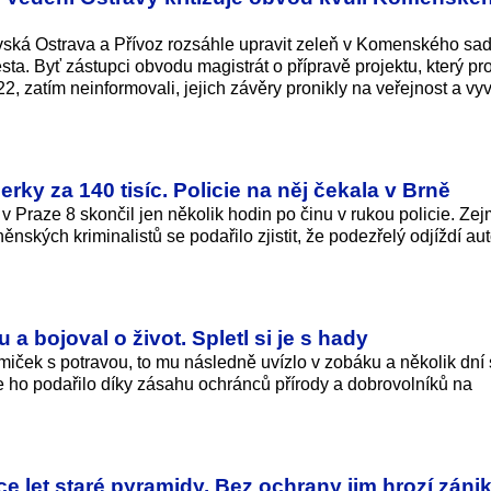
ská Ostrava a Přívoz rozsáhle upravit zeleň v Komenského sa
sta. Byť zástupci obvodu magistrát o přípravě projektu, který pr
, zatím neinformovali, jejich závěry pronikly na veřejnost a vyv
perky za 140 tisíc. Policie na něj čekala v Brně
 v Praze 8 skončil jen několik hodin po činu v rukou policie. Ze
ěnských kriminalistů se podařilo zjistit, že podezřelý odjíždí a
a bojoval o život. Spletl si je s hady
miček s potravou, to mu následně uvízlo v zobáku a několik dní
e ho podařilo díky zásahu ochránců přírody a dobrovolníků na
e let staré pyramidy. Bez ochrany jim hrozí záni