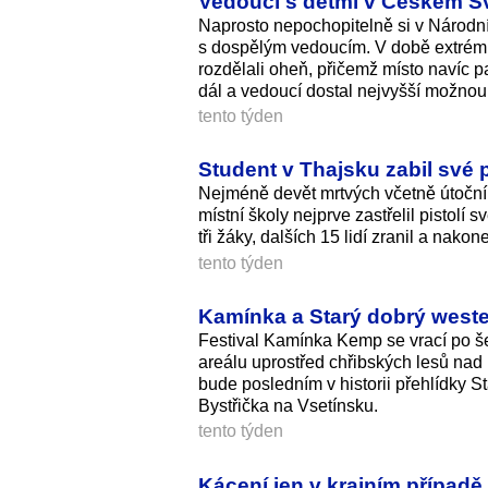
Vedoucí s dětmi v Českém Šv
Naprosto nepochopitelně si v Národní
s dospělým vedoucím. V době extrémní
rozdělali oheň, přičemž místo navíc pak
dál a vedoucí dostal nejvyšší možnou
tento týden
Student v Thajsku zabil své 
Nejméně devět mrtvých včetně útočník
místní školy nejprve zastřelil pistolí 
tři žáky, dalších 15 lidí zranil a nak
tento týden
Kamínka a Starý dobrý western
Festival Kamínka Kemp se vrací po še
areálu uprostřed chřibských lesů nad
bude posledním v historii přehlídky S
Bystřička na Vsetínsku.
tento týden
Kácení jen v krajním případě