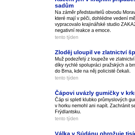
sadům
Na záměr představitelů obvodu Morav
které mají v péči, dohlédne vedení mě
vypracovalo krajinářské studio ZAKA22
negativní reakce a emoce.
tento týden
Zloděj uloupil ve zlatnictví š
Muž podezřelý z loupeže ve zlatnictví
díky rychlé spolupráci pražských a brn
do Brna, kde na něj policisté čekali.
tento týden
Čápovi uvázly gumičky v krku 
Čáp si spletl klubko průmyslových gu
v horku nemohl ani napít. Zachránit s
Frýdlantsku.
tento týden
Válka v Súdánu ohrožuje tisíc