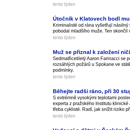
tento týden
Útočník v Klatovech bodl mu
Kriminalisté od rána vyšetřují násilný
pobodal mladšího muže. Ten skončil 
tento týden
Muž se přiznal k založení ni
Sedmatřicetiletý Aaron Farinacci se po
rozsáhlých požárů u Spokane ve státě
podmínky.
tento týden
Běhejte radši ráno, při 30 stu
S extrémně vysokými teplotami posled
experta z pražského Institutu klinick
třeba cyklisté. Radí, jak snížit riziko p
tento týden