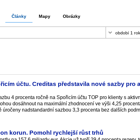
Články
Mapy
Obrázky
řicím účtu. Creditas představila nové sazby pro a
zbu 4 procenta ročně na Spořicím účtu TOP pro klienty s aktiv
i mohou dosáhnout na maximální zhodnocení ve výši 4,25 procent
vě úročeny nadstandardní sazbou 3,3 procenta bez dalších podm
ion korun. Pomohl rychlejší růst trhů
ly na 157,6 miliardy eur. Akcie už tvoří 29,4 procenta rezerv, t