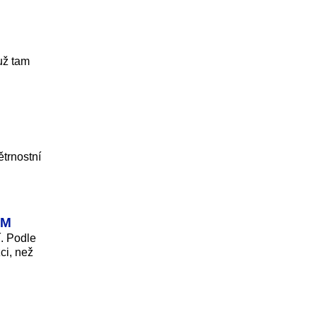
muž tam
trnostní
EM
. Podle
ci, než