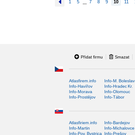
1
5
7
8
9
10
11
…
Přidat firmu
Smazat
Atlasfirem.info
Info-M. Boleslav
Info-Havířov
Info-Hradec Kr.
Info-Morava
Info-Olomouc
Info-Prostějov
Info-Tábor
Atlasfiriem.info
Info-Bardejov
Info-Martin
Info-Michalovce
Info-Pov. Bystrica
Info-Prešov