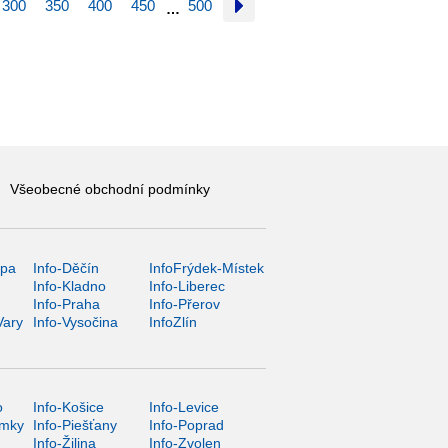
300
350
400
450
500
…
Všeobecné obchodní podmínky
ípa
Info-Děčín
InfoFrýdek-Místek
Info-Kladno
Info-Liberec
Info-Praha
Info-Přerov
Vary
Info-Vysočina
InfoZlín
o
Info-Košice
Info-Levice
ámky
Info-Piešťany
Info-Poprad
Info-Žilina
Info-Zvolen