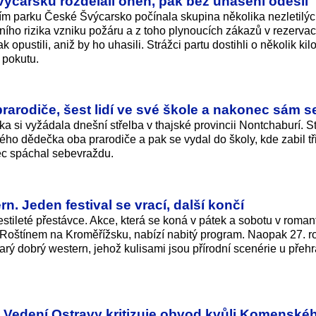
ýcarsku rozdělali oheň, pak bez uhašení odešli
m parku České Švýcarsko počínala skupina několika nezletilýc
ho rizika vzniku požáru a z toho plynoucích zákazů v rezervac
 opustili, aniž by ho uhasili. Strážci partu dostihli o několik ki
 pokutu.
prarodiče, šest lidí ve své škole a nakonec sám 
a si vyžádala dnešní střelba v thajské provincii Nontchaburí. S
svého dědečka oba prarodiče a pak se vydal do školy, kde zabil tři
onec spáchal sebevraždu.
. Jeden festival se vrací, další končí
stileté přestávce. Akce, která se koná v pátek a sobotu v roma
 Roštínem na Kroměřížsku, nabízí nabitý program. Naopak 27. r
tarý dobrý western, jehož kulisami jsou přírodní scenérie u přeh
. Vedení Ostravy kritizuje obvod kvůli Komenské