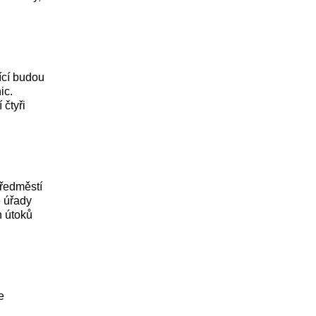
ící budou
ic.
 čtyři
předměstí
é úřady
h útoků
e