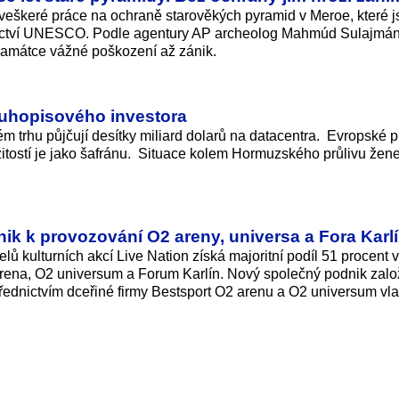
 veškeré práce na ochraně starověkých pyramid v Meroe, které 
ctví UNESCO. Podle agentury AP archeolog Mahmúd Sulajmán 
památce vážné poškození až zánik.
dluhopisového investora
m trhu půjčují desítky miliard dolarů na datacentra. Evropské p
itostí je jako šafránu. Situace kolem Hormuzského průlivu žene 
nik k provozování O2 areny, universa a Fora Karl
lů kulturních akcí Live Nation získá majoritní podíl 51 procent
arena, O2 universum a Forum Karlín. Nový společný podnik zalo
třednictvím dceřiné firmy Bestsport O2 arenu a O2 universum vla