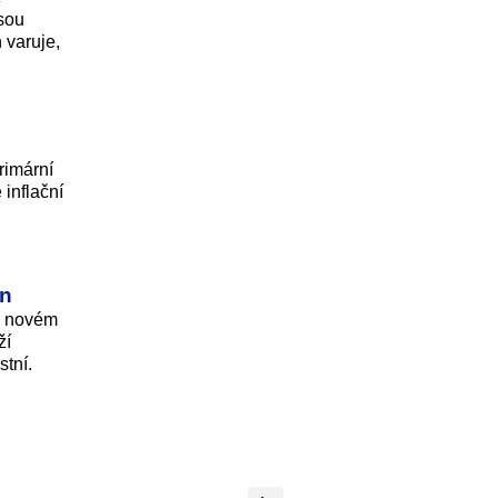
jsou
varuje,
rimární
inflační
ín
 v novém
ží
stní.