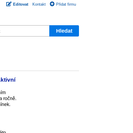
Editovat
Kontakt
Přidat firmu
Hledat
ktivní
ním
a ročně.
ínek.
éto