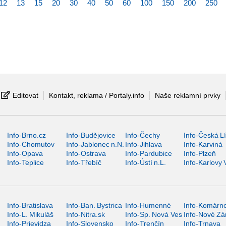
12
13
15
20
30
40
50
60
100
150
200
250
Editovat
Kontakt, reklama / Portaly.info
Naše reklamní prvky
Info-Brno.cz
Info-Budějovice
Info-Čechy
Info-Česká L
Info-Chomutov
Info-Jablonec n.N.
Info-Jihlava
Info-Karviná
Info-Opava
Info-Ostrava
Info-Pardubice
Info-Plzeň
Info-Teplice
Info-Třebíč
Info-Ústí n.L.
Info-Karlovy 
Info-Bratislava
Info-Ban. Bystrica
Info-Humenné
Info-Komárn
Info-L. Mikuláš
Info-Nitra.sk
Info-Sp. Nová Ves
Info-Nové Z
Info-Prievidza
Info-Slovensko
Info-Trenčín
Info-Trnava