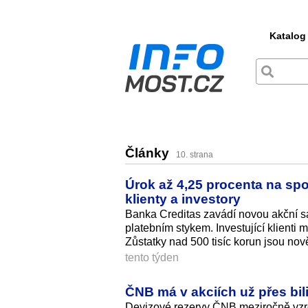
Katalog
Články
10. strana
Úrok až 4,25 procenta na spo
klienty a investory
Banka Creditas zavádí novou akční sa
platebním stykem. Investující klient
Zůstatky nad 500 tisíc korun jsou no
tento týden
ČNB má v akciích už přes bil
Devizové rezervy ČNB meziročně vzrost