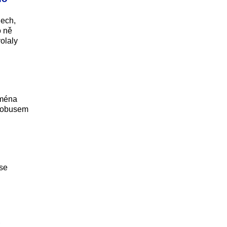
dech,
o ně
olaly
jména
utobusem
 se
k