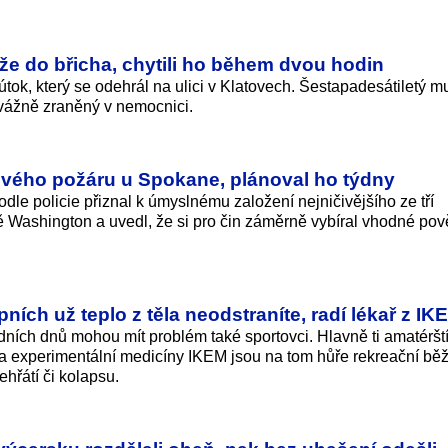
že do břicha, chytili ho během dvou hodin
 útok, který se odehrál na ulici v Klatovech. Šestapadesátiletý 
vážně zraněný v nemocnici.
čivého požáru u Spokane, plánoval ho týdny
dle policie přiznal k úmyslnému založení nejničivějšího ze tří
 Washington a uvedl, že si pro čin záměrně vybíral vhodné pově
pních už teplo z těla neodstraníte, radí lékař z IK
ních dnů mohou mít problém také sportovci. Hlavně ti amatérští
é a experimentální medicíny IKEM jsou na tom hůře rekreační běž
řehřátí či kolapsu.