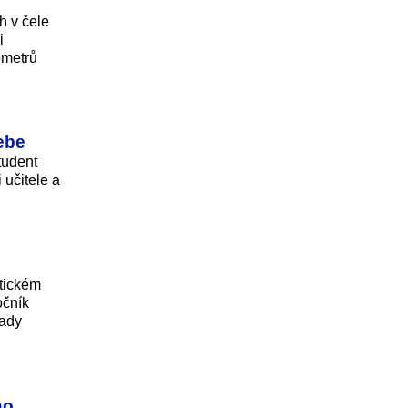
h v čele
i
lometrů
sebe
tudent
 učitele a
ntickém
očník
rady
ho