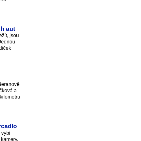
h aut
žít, jsou
 Jednou
diček
 Beranově
íčková a
 kilometru
rcadlo
vybil
í kamery,