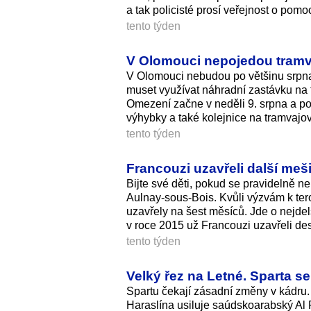
a tak policisté prosí veřejnost o pomo
tento týden
V Olomouci nepojedou tramv
V Olomouci nebudou po většinu srpna
muset využívat náhradní zastávku na
Omezení začne v neděli 9. srpna a pot
výhybky a také kolejnice na tramvajo
tento týden
Francouzi uzavřeli další meši
Bijte své děti, pokud se pravidelně 
Aulnay-sous-Bois. Kvůli výzvám k tero
uzavřely na šest měsíců. Jde o nejde
v roce 2015 už Francouzi uzavřeli des
tento týden
Velký řez na Letné. Sparta se
Spartu čekají zásadní změny v kádru
Haraslína usiluje saúdskoarabský Al 