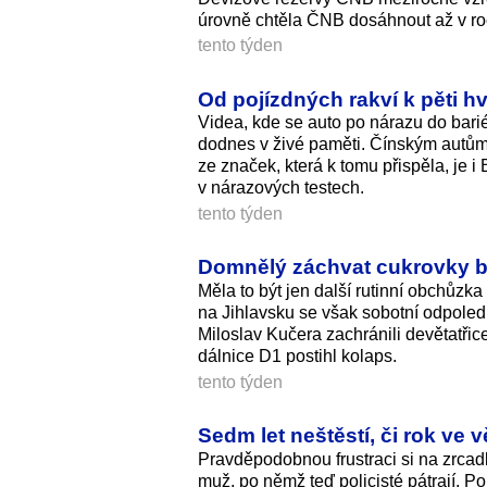
úrovně chtěla ČNB dosáhnout až v roc
tento týden
Od pojízdných rakví k pěti 
Videa, kde se auto po nárazu do barié
dodnes v živé paměti. Čínským autům 
ze značek, která k tomu přispěla, je i
v nárazových testech.
tento týden
Domnělý záchvat cukrovky byl 
Měla to být jen další rutinní obchůzk
na Jihlavsku se však sobotní odpoledn
Miloslav Kučera zachránili devětatřice
dálnice D1 postihl kolaps.
tento týden
Sedm let neštěstí, či rok ve 
Pravděpodobnou frustraci si na zrca
muž, po němž teď policisté pátrají. P