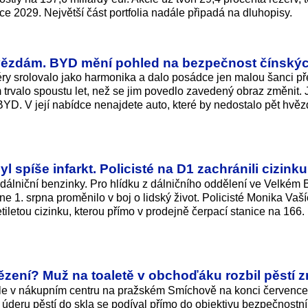
e 2029. Největší část portfolia nadále připadá na dluhopisy.
hvězdám. BYD mění pohled na bezpečnost čínskýc
ry srolovalo jako harmonika a dalo posádce jen malou šanci pře
trvalo spoustu let, než se jim povedlo zavedený obraz změnit.
 BYD. V její nabídce nenajdete auto, které by nedostalo pět hvěz
spíše infarkt. Policisté na D1 zachránili cizinku
a dálniční benzinky. Pro hlídku z dálničního oddělení ve Velkém
e 1. srpna proměnilo v boj o lidský život. Policisté Monika Vaš
tiletou cizinku, kterou přímo v prodejně čerpací stanice na 166.
vězení? Muž na toaletě v obchoďáku rozbil pěstí z
dle v nákupním centru na pražském Smíchově na konci července 
o úderu pěstí do skla se podíval přímo do objektivu bezpečnostn